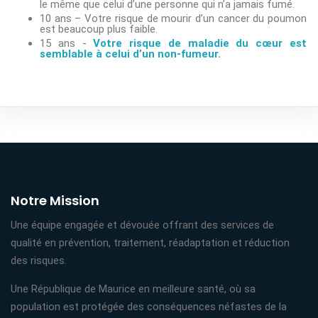
le même que celui d’une personne qui n’a jamais fumé.
10 ans – Votre risque de mourir d’un cancer du poumon
est beaucoup plus faible.
15 ans -
Votre risque de maladie du cœur est
semblable à celui d’un non-fumeur.
Notre Mission
Une équipe engagée et dévouée offrant des services de
qualité en prévention, traitement, réadaptation et réduction
des risques.
Une République de Maurice en meilleure santé, où sa
population est protégée des conséquences néfastes de la